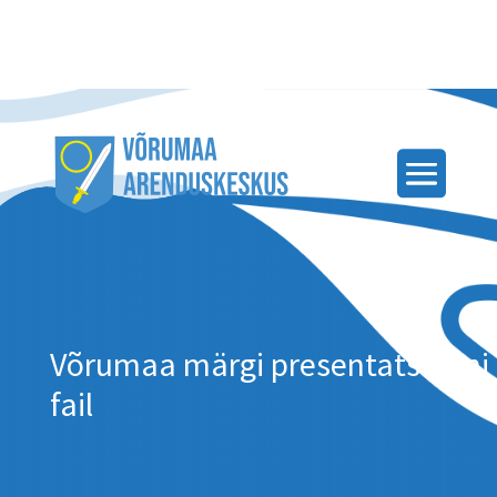
Võrumaa märgi presentatsiooni
fail