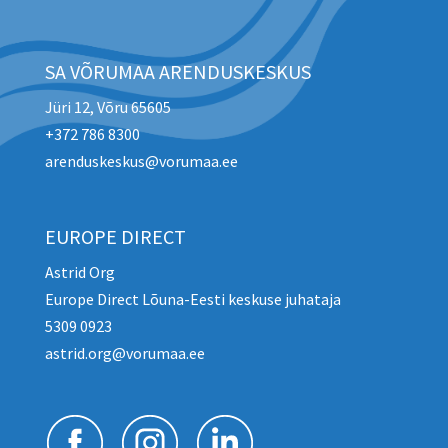
SA VÕRUMAA ARENDUSKESKUS
Jüri 12, Võru 65605
+372 786 8300
arenduskeskus@vorumaa.ee
EUROPE DIRECT
Astrid Org
Europe Direct Lõuna-Eesti keskuse juhataja
5309 0923
astrid.org@vorumaa.ee