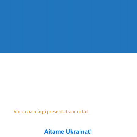
Võrumaa märgi presentatsiooni fail