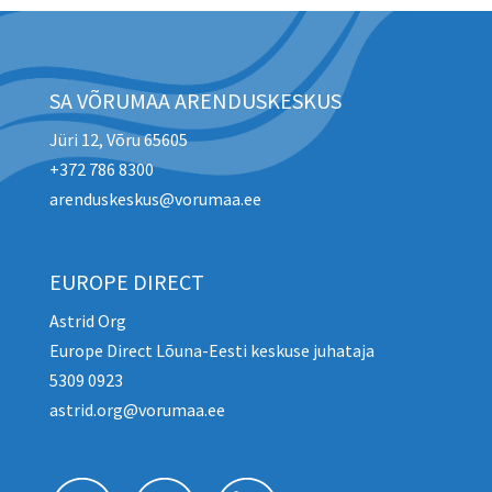
SA VÕRUMAA ARENDUSKESKUS
Jüri 12, Võru 65605
+372 786 8300
arenduskeskus@vorumaa.ee
EUROPE DIRECT
Astrid Org
Europe Direct Lõuna-Eesti keskuse juhataja
5309 0923
astrid.org@vorumaa.ee