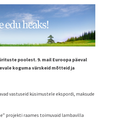
ürituste poolest. 9. mail Euroopa päeval
äevale koguma värskeid mõtteid ja
navad vastuseid küsimustele ekspordi, maksude
ile” projekti raames toimuvaid lambavilla