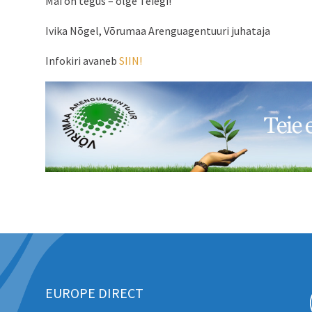
Mai on tegus – olge Teiegi!
Ivika Nõgel, Võrumaa Arenguagentuuri juhataja
Infokiri avaneb
SIIN!
EUROPE DIRECT