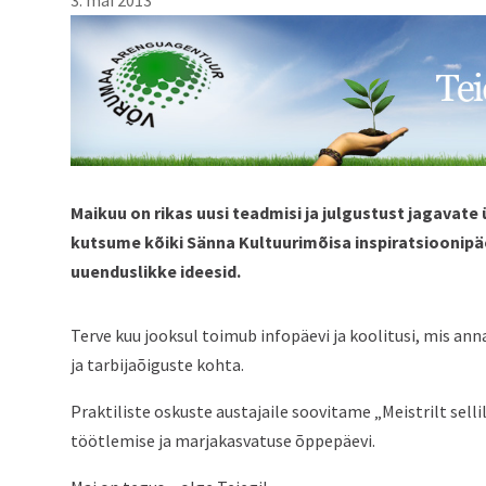
Maikuu on rikas uusi teadmisi ja julgustust jagavate 
kutsume kõiki Sänna Kultuurimõisa inspiratsioonip
uuenduslikke ideesid.
Terve kuu jooksul toimub infopäevi ja koolitusi, mis an
ja tarbijaõiguste kohta.
Praktiliste oskuste austajaile soovitame „Meistrilt sell
töötlemise ja marjakasvatuse õppepäevi.