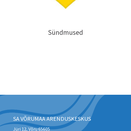
Sündmused
SA VÕRUMAA ARENDUSKESKUS
Jüri 12, Võru 65605