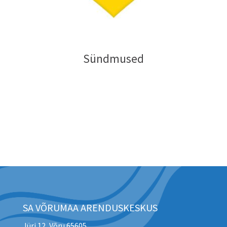
Sündmused
SA VÕRUMAA ARENDUSKESKUS
Jüri 12, Võru 65605