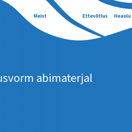
Meist
Ettevõtlus
Heaolu
usvorm abimaterjal