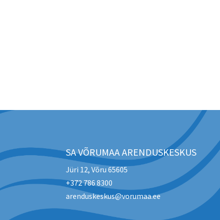
SA VÕRUMAA ARENDUSKESKUS
Jüri 12, Võru 65605
+372 786 8300
arenduskeskus@vorumaa.ee