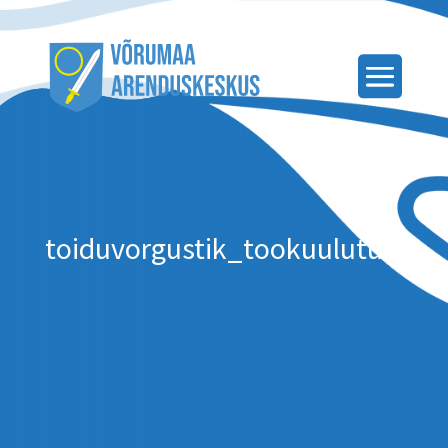
toiduvorgustik_tookuulutus