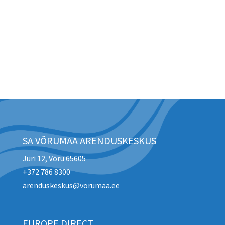
SA VÕRUMAA ARENDUSKESKUS
Jüri 12, Võru 65605
+372 786 8300
arenduskeskus@vorumaa.ee
EUROPE DIRECT