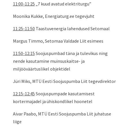
11:00-11:25
„7 kuud avatud elektriturgu”
Moonika Kukke, Energiaturg.ee tegevjuht
11:25-11:50
Taastuvenergia lahendused Setomaal
Margus Timmo, Setomaa Valdade Liit esimees
11:50-12:15
Soojuspumbad täna ja tulevikus ning
nende kasutamine muinsuskaitse- ja
miljööväärtuslikel objektidel
Jüri Miks, MTÜ Eesti Soojuspumba Liit tegevdirektor
12:15-12:45
Soojuspumpade kasutamisest
kortermajadel ja ühiskondlikel hoonetel
Aivar Paabo, MTÜ Eesti Soojuspumba Liit juhatuse
liige