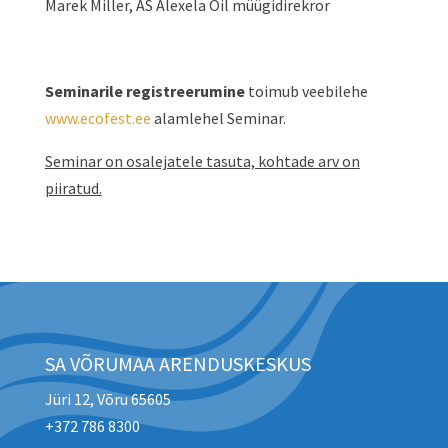
Marek Miller, AS Alexela Oil müügidirekror
Seminarile registreerumine
toimub veebilehe
www.ecofest.ee
alamlehel Seminar.
Seminar on osalejatele tasuta, kohtade arv on
piiratud.
SA VÕRUMAA ARENDUSKESKUS
Jüri 12, Võru 65605
+372 786 8300