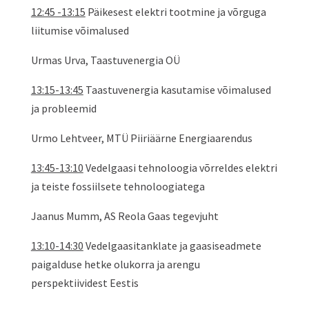
12:45 -13:15
Päikesest elektri tootmine ja võrguga
liitumise võimalused
Urmas Urva, Taastuvenergia OÜ
13:15-13:45
Taastuvenergia kasutamise võimalused
ja probleemid
Urmo Lehtveer, MTÜ Piiriäärne Energiaarendus
13:45-13:10
Vedelgaasi tehnoloogia võrreldes elektri
ja teiste fossiilsete tehnoloogiatega
Jaanus Mumm, AS Reola Gaas tegevjuht
13:10-14:30
Vedelgaasitanklate ja gaasiseadmete
paigalduse hetke olukorra ja arengu
perspektiividest Eestis