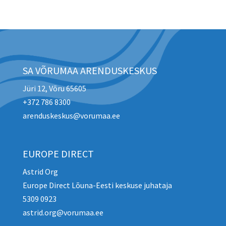
SA VÕRUMAA ARENDUSKESKUS
Jüri 12, Võru 65605
+372 786 8300
arenduskeskus@vorumaa.ee
EUROPE DIRECT
Astrid Org
Europe Direct Lõuna-Eesti keskuse juhataja
5309 0923
astrid.org@vorumaa.ee