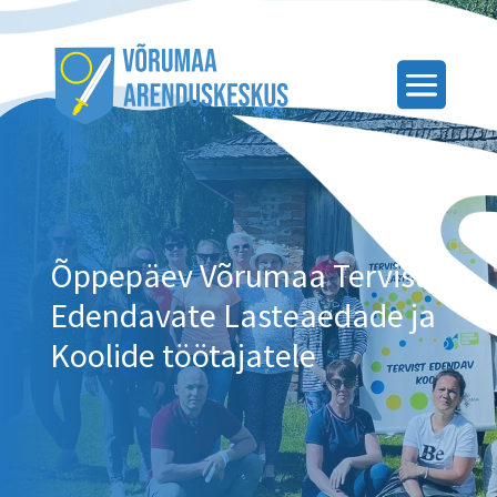
Õppepäev Võrumaa Tervist
Edendavate Lasteaedade ja
Koolide töötajatele