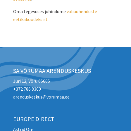
Oma tegevuses juhindume
vabaühenduste
eetikakoodeksist.
SA VÕRUMAA ARENDUSKESKUS
Jüri 12, Võru 65605
+372 786 8300
arenduskeskus@vorumaa.ee
EUROPE DIRECT
Astrid Org