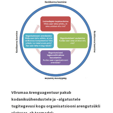
Võrumaa Arenguagentuur pakub
kodanikuühendustele ja –algatustele
tugitegevusi kogu organisatsiooni arengutsükli
ulatuses, sh teemadel: