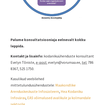
Palume konsultatsiooniaja eelnevalt kokku
leppida.
Kontakt ja lisainfo:
kodanikuühenduste konsultant
Evelyn Tõniste,
e-post:
evelyn@vorumaa.ee,
tel:
786
8367, 525 1750.
Kasulikud veebilehed
mittetulundusühendustele:
Maakondlike
Arenduskeskuste Infosüsteem
,
Hea Kodaniku
Infovärav
,
EAS võimalused avalikule ja kolmandale
sektorile
.