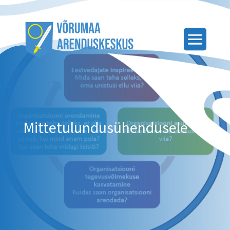
Mittetulundusühendusele