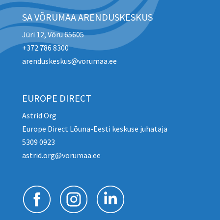
SA VÕRUMAA ARENDUSKESKUS
Jüri 12, Võru 65605
+372 786 8300
arenduskeskus@vorumaa.ee
EUROPE DIRECT
Astrid Org
Europe Direct Lõuna-Eesti keskuse juhataja
5309 0923
astrid.org@vorumaa.ee