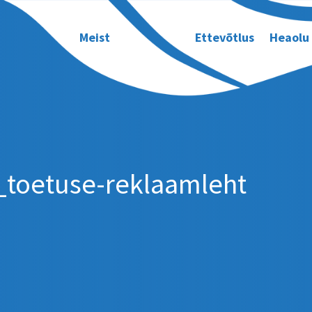
Meist
Ettevõtlus
Heaolu
_toetuse-reklaamleht