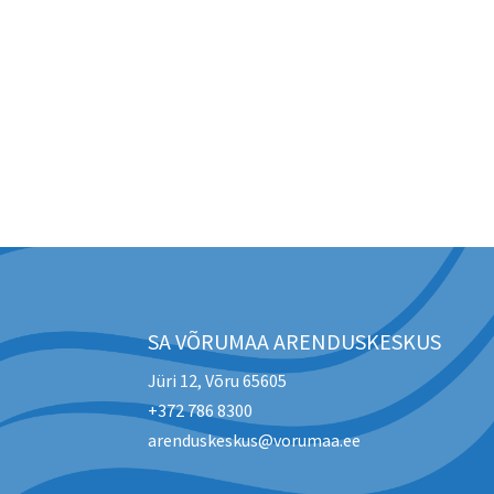
SA VÕRUMAA ARENDUSKESKUS
Jüri 12, Võru 65605
+372 786 8300
arenduskeskus@vorumaa.ee