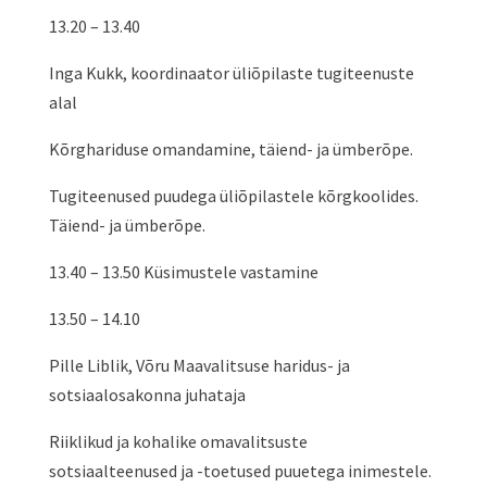
13.20 – 13.40
Inga Kukk, koordinaator üliõpilaste tugiteenuste
alal
Kõrghariduse omandamine, täiend- ja ümberõpe.
Tugiteenused puudega üliõpilastele kõrgkoolides.
Täiend- ja ümberõpe.
13.40 – 13.50 Küsimustele vastamine
13.50 – 14.10
Pille Liblik, Võru Maavalitsuse haridus- ja
sotsiaalosakonna juhataja
Riiklikud ja kohalike omavalitsuste
sotsiaalteenused ja -toetused puuetega inimestele.