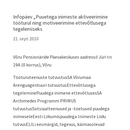
Infopäev „Puuetega inimeste aktiveerimine
tööturul ning motiveerimine ettevõtlusega
tegelemiseks
21. sept 2010
Võru Pensionäride Päevakeskuses aadressil Jüri tn
19A (0 korrus), Võru
Tööturuteenuste tutvustusSA Võrumaa
Arenguagentuuri tutvustusEttevõtlusega
tegeleminePuudega inimene ettevõtlusesSA
Archimedes Programm PRIMUS
tutvustusSotsiaalteenused ja -toetused puudega
inimeseleEesti Liikumispuudega Inimeste Liidu
tutvusELILi eesmärgid, tegevus, käimasolevad