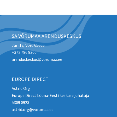
SA VÕRUMAA ARENDUSKESKUS
Jüri 12, Võru 65605
+372 786 8300
arenduskeskus@vorumaa.ee
EUROPE DIRECT
Astrid Org
Europe Direct Lõuna-Eesti keskuse juhataja
5309 0923
astrid.org@vorumaa.ee