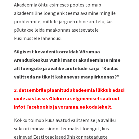
Akadeemia õhtu esimeses pooles toimub
akadeemiline loeng ehk teema avamine mingile
probleemile, millele järgneb ühine arutelu, kus
püütakse leida maakonnas asetsevatele
küsimustele lahendusi.
Sügisest kevadeni korraldab Võrumaa
Arenduskeskus Vunki mano! akadeemiate nime
all loengute ja avalike arutelude sarja “Kuidas
valitseda nutikalt kahanevas maapiirkonnas?”
2. detsembrile plaanitud akadeemia lükkub edasi
uude aastasse. Olukorra selginemisel saab uut
infot Facebookis ja vorumaa.ee kodulehelt.
Kokku toimub kuus avatud valitsemise ja avaliku
sektori innovatsiooni teemalist loengut, kus
esinevad Eesti teadlased ühiskonnateaduste