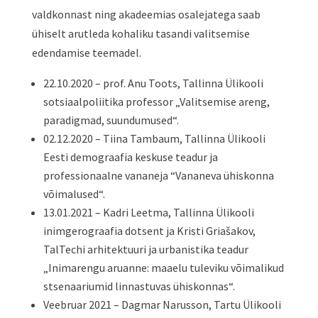
valdkonnast ning akadeemias osalejatega saab
ühiselt arutleda kohaliku tasandi valitsemise
edendamise teemadel.
22.10.2020 – prof. Anu Toots, Tallinna Ülikooli
sotsiaalpoliitika professor „Valitsemise areng,
paradigmad, suundumused“.
02.12.2020 – Tiina Tambaum, Tallinna Ülikooli
Eesti demograafia keskuse teadur ja
professionaalne vananeja “Vananeva ühiskonna
võimalused“.
13.01.2021 – Kadri Leetma, Tallinna Ülikooli
inimgerograafia dotsent ja Kristi Griašakov,
TalTechi arhitektuuri ja urbanistika teadur
„Inimarengu aruanne: maaelu tuleviku võimalikud
stsenaariumid linnastuvas ühiskonnas“.
Veebruar 2021 – Dagmar Narusson, Tartu Ülikooli