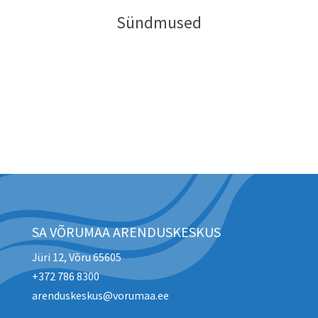
Sündmused
SA VÕRUMAA ARENDUSKESKUS
Jüri 12, Võru 65605
+372 786 8300
arenduskeskus@vorumaa.ee