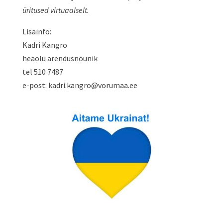
üritused virtuaalselt.
Lisainfo:
Kadri Kangro
heaolu arendusnõunik
tel 510 7487
e-post: kadri.kangro@vorumaa.ee