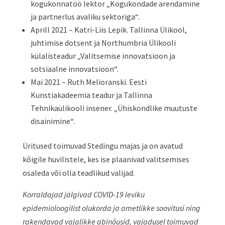
kogukonnatöö lektor „Kogukondade arendamine
ja partnerlus avaliku sektoriga“.
Aprill 2021 – Katri-Liis Lepik. Tallinna Ülikool,
juhtimise dotsent ja Northumbria Ülikooli
külalisteadur „Valitsemise innovatsioon ja
sotsiaalne innovatsioon“.
Mai 2021 – Ruth Melioranski. Eesti
Kunstiakadeemia teadur ja Tallinna
Tehnikaülikooli insener. „Ühiskondlike muutuste
disainimine“.
Üritused toimuvad Stedingu majas ja on avatud
kõigile huvilistele, kes ise plaanivad valitsemises
osaleda või olla teadlikud valijad.
Korraldajad jälgivad COVID-19 leviku
epidemioloogilist olukorda ja ametlikke soovitusi ning
rakendavad vajalikke abinõusid, vajadusel toimuvad