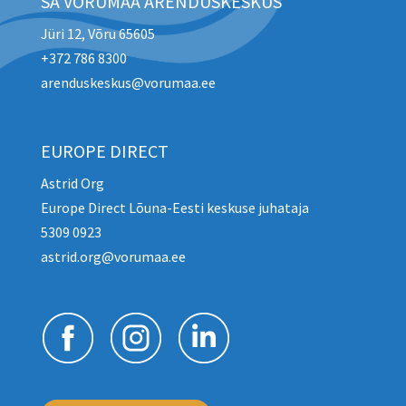
SA VÕRUMAA ARENDUSKESKUS
Jüri 12, Võru 65605
+372 786 8300
arenduskeskus@vorumaa.ee
EUROPE DIRECT
Astrid Org
Europe Direct Lõuna-Eesti keskuse juhataja
5309 0923
astrid.org@vorumaa.ee