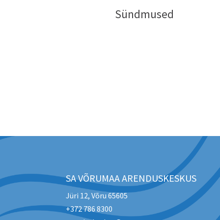
Sündmused
SA VÕRUMAA ARENDUSKESKUS
Jüri 12, Võru 65605
+372 786 8300