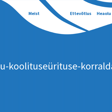
Meist
Ettevõtlus
Heaolu
u-koolituseürituse-korral