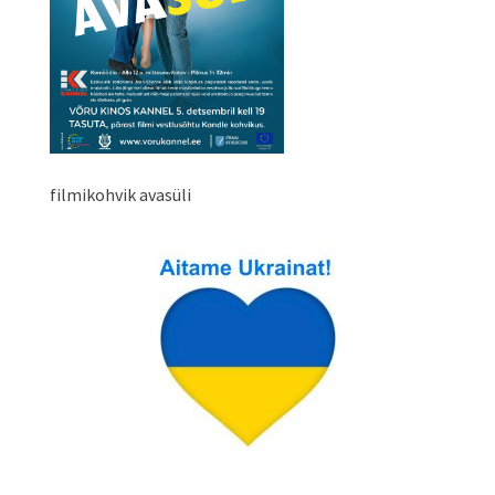
filmikohvik avasüli