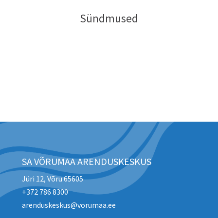
Sündmused
SA VÕRUMAA ARENDUSKESKUS
Jüri 12, Võru 65605
+372 786 8300
arenduskeskus@vorumaa.ee